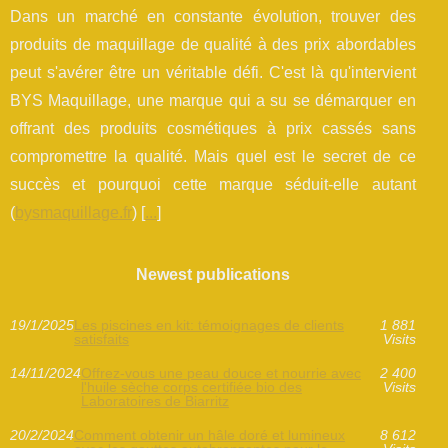
Dans un marché en constante évolution, trouver des
produits de maquillage de qualité à des prix abordables
peut s'avérer être un véritable défi. C'est là qu'intervient
BYS Maquillage, une marque qui a su se démarquer en
offrant des produits cosmétiques à prix cassés sans
compromettre la qualité. Mais quel est le secret de ce
succès et pourquoi cette marque séduit-elle autant
(
bysmaquillage.fr
) [
...
]
Newest publications
19/1/2025
Les piscines en kit: témoignages de clients
1 881
satisfaits
Visits
14/11/2024
Offrez-vous une peau douce et nourrie avec
2 400
l'huile sèche corps certifiée bio des
Visits
Laboratoires de Biarritz
20/2/2024
Comment obtenir un hâle doré et lumineux
8 612