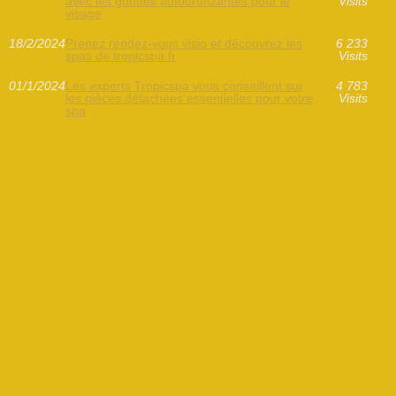
avec les gouttes autobronzantes pour le
Visits
visage
18/2/2024
Prenez rendez-vous visio et découvrez les
6 233
spas de tropicspa.fr
Visits
01/1/2024
Les experts Tropicspa vous conseillent sur
4 783
les pièces détachées essentielles pour votre
Visits
spa