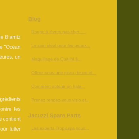
Blog
Rouge à lèvres pas cher :...
 Biarritz
Le soin idéal pour les peaux...
 de "Ocean
heures, un
Maquillage de Qualité à...
Offrez-vous une peau douce et...
Comment obtenir un hâle...
ngrédients
Prenez rendez-vous visio et...
contre les
Jacuzzi Spare Parts
e contient
Les experts Tropicspa vous...
ur lutter