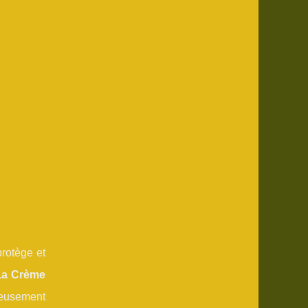
protège et
La Crème
neusement