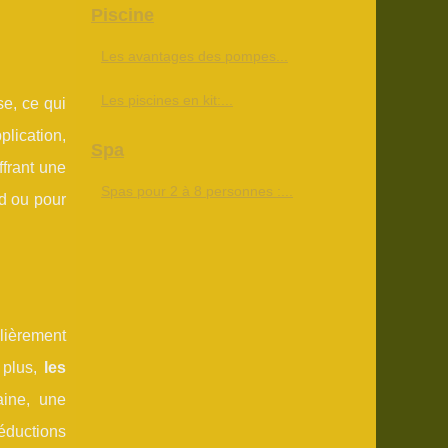
Piscine
Les avantages des pompes...
Les piscines en kit:...
se, ce qui
lication,
Spa
ffrant une
Spas pour 2 à 8 personnes :...
ed ou pour
ulièrement
 plus,
les
aine, une
éductions