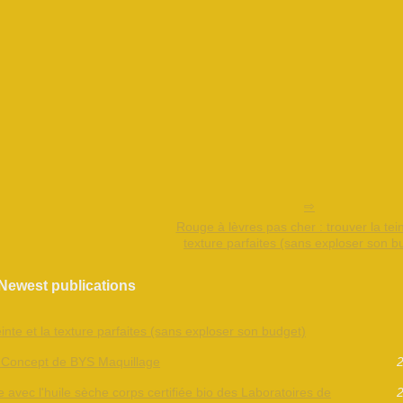
Rouge à lèvres pas cher : trouver la tein
texture parfaites (sans exploser son b
Newest publications
einte et la texture parfaites (sans exploser son budget)
Le Concept de BYS Maquillage
2
 avec l'huile sèche corps certifiée bio des Laboratoires de
2