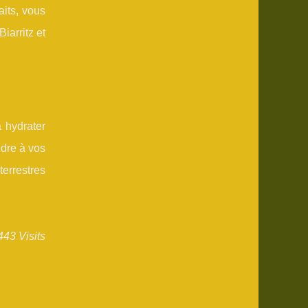
aits, vous
iarritz et
 hydrater
dre à vos
errestres
443 Visits