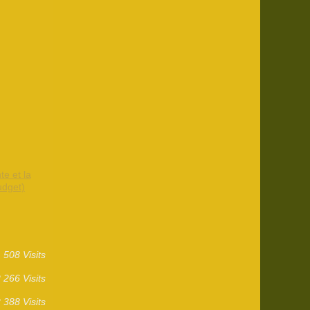
te et la
udget)
508 Visits
 266 Visits
 388 Visits