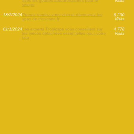
avec les gouttes autobronzantes pour le
Visits
visage
18/2/2024
Prenez rendez-vous visio et découvrez les
6 230
spas de tropicspa.fr
Visits
01/1/2024
Les experts Tropicspa vous conseillent sur
4 778
les pièces détachées essentielles pour votre
Visits
spa