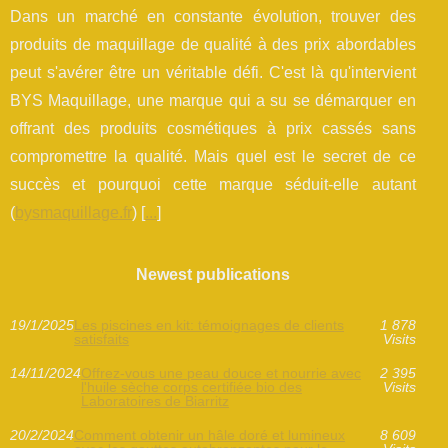
Dans un marché en constante évolution, trouver des
produits de maquillage de qualité à des prix abordables
peut s'avérer être un véritable défi. C'est là qu'intervient
BYS Maquillage, une marque qui a su se démarquer en
offrant des produits cosmétiques à prix cassés sans
compromettre la qualité. Mais quel est le secret de ce
succès et pourquoi cette marque séduit-elle autant
(
bysmaquillage.fr
) [
...
]
Newest publications
19/1/2025
Les piscines en kit: témoignages de clients
1 878
satisfaits
Visits
14/11/2024
Offrez-vous une peau douce et nourrie avec
2 395
l'huile sèche corps certifiée bio des
Visits
Laboratoires de Biarritz
20/2/2024
Comment obtenir un hâle doré et lumineux
8 609