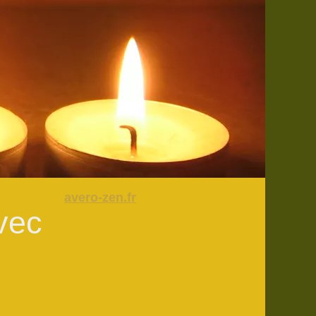
avero-zen.fr
vec