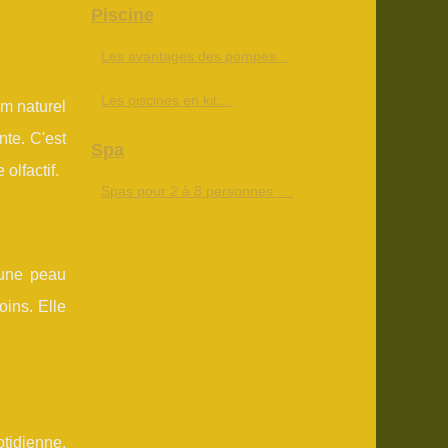
Piscine
Les avantages des pompes...
Les piscines en kit:...
um naturel
nte. C'est
Spa
olfactif.
Spas pour 2 à 8 personnes :...
r une peau
oins. Elle
otidienne,