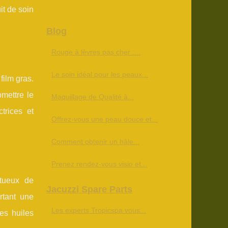
it de soin
Blog
Rouge à lèvres pas cher :...
Le soin idéal pour les peaux...
film gras.
omettre le
Maquillage de Qualité à...
trices et
Offrez-vous une peau douce et...
Comment obtenir un hâle...
Prenez rendez-vous visio et...
ctueux de
Jacuzzi Spare Parts
rtant une
Les experts Tropicspa vous...
res huiles