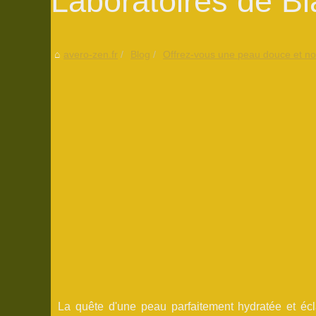
Laboratoires de Bia
avero-zen.fr
Blog
Offrez-vous une peau douce et nou
La quête d'une peau parfaitement hydratée et éc