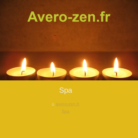
Spa
avero-zen.fr
Spa