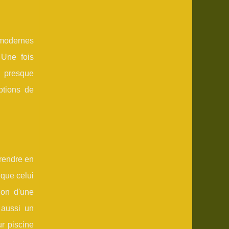
s modernes
 Une fois
e presque
ptions de
prendre en
 que celui
ion d'une
 aussi un
ur piscine