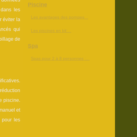
Piscine
 dans les
Les avantages des pompes...
 éviter la
ancés qui
Les piscines en kit:...
pillage de
Spa
Spas pour 2 à 8 personnes :...
ficatives.
 réduction
 piscine.
manuel et
 pour les