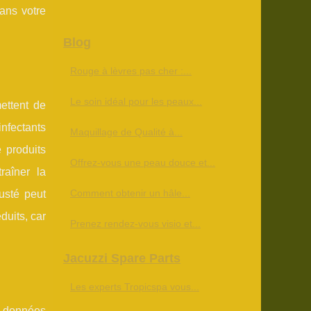
ans votre
Blog
Rouge à lèvres pas cher :...
Le soin idéal pour les peaux...
ettent de
nfectants
Maquillage de Qualité à...
 produits
Offrez-vous une peau douce et...
raîner la
Comment obtenir un hâle...
usté peut
duits, car
Prenez rendez-vous visio et...
Jacuzzi Spare Parts
Les experts Tropicspa vous...
s données