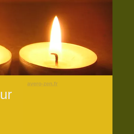
avero-zen.fr
ur