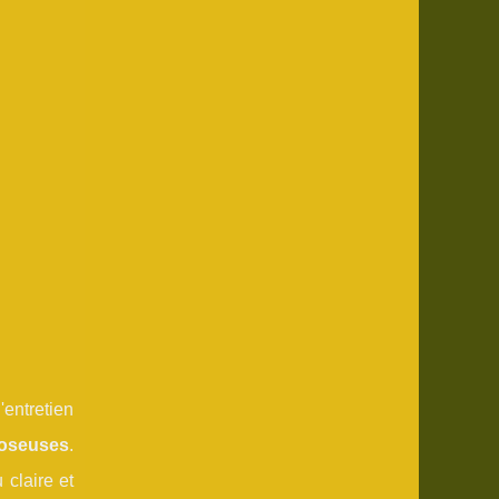
'entretien
oseuses
.
 claire et