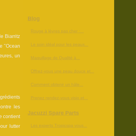
Blog
Rouge à lèvres pas cher :...
 Biarritz
Le soin idéal pour les peaux...
 de "Ocean
heures, un
Maquillage de Qualité à...
Offrez-vous une peau douce et...
Comment obtenir un hâle...
ngrédients
Prenez rendez-vous visio et...
contre les
Jacuzzi Spare Parts
e contient
Les experts Tropicspa vous...
ur lutter