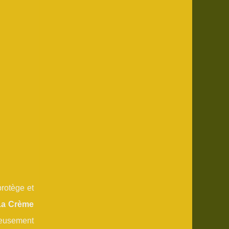
protège et
La Crème
neusement