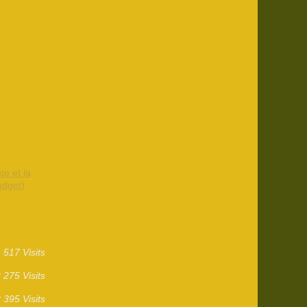
te et la
udget)
517 Visits
 275 Visits
 395 Visits