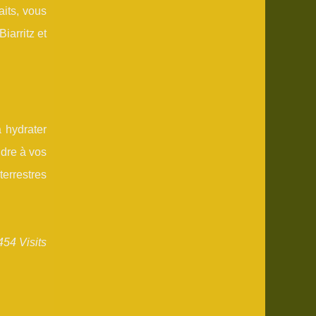
aits, vous
iarritz et
 hydrater
dre à vos
errestres
454 Visits