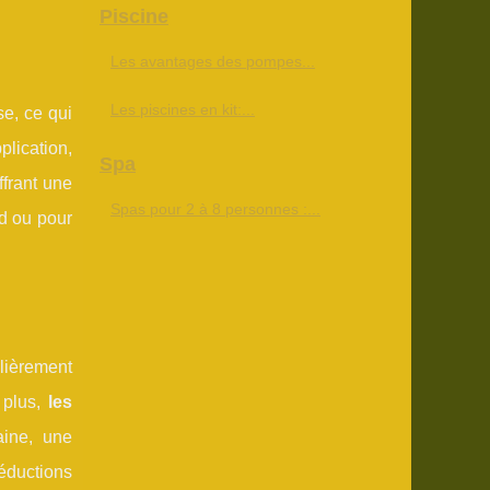
Piscine
Les avantages des pompes...
Les piscines en kit:...
se, ce qui
lication,
Spa
ffrant une
Spas pour 2 à 8 personnes :...
ed ou pour
ulièrement
 plus,
les
aine, une
éductions