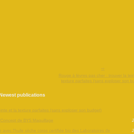
Rouge à lèvres pas cher : trouver la tein
texture parfaites (sans exploser son b
Newest publications
einte et la texture parfaites (sans exploser son budget)
Le Concept de BYS Maquillage
2
 avec l'huile sèche corps certifiée bio des Laboratoires de
2